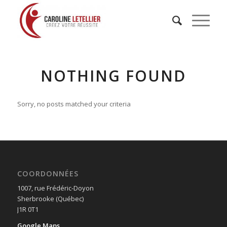
NOTHING FOUND
Sorry, no posts matched your criteria
COORDONNÉES
1007, rue Frédéric-Doyon
Sherbrooke (Québec)
J1R 0T1
Google Maps