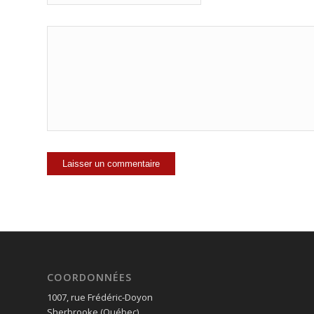
COORDONNÉES
1007, rue Frédéric-Doyon
Sherbrooke (Québec)