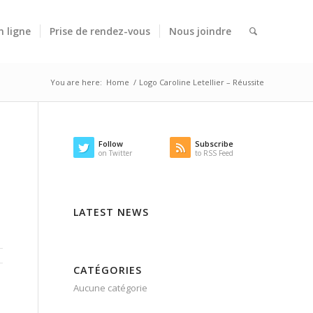
n ligne
Prise de rendez-vous
Nous joindre
You are here:
Home
/
Logo Caroline Letellier – Réussite
Follow
Subscribe
on Twitter
to RSS Feed
LATEST NEWS
CATÉGORIES
Aucune catégorie