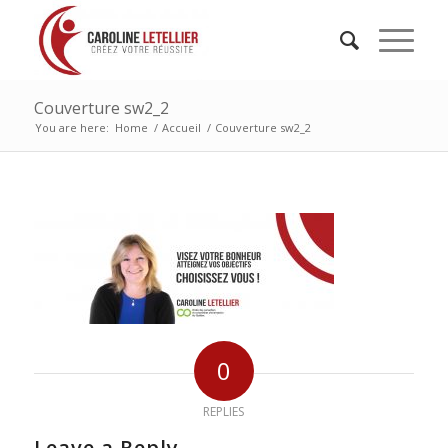
Couverture sw2_2
You are here:
Home
/
Accueil
/
Couverture sw2_2
0
REPLIES
Leave a Reply