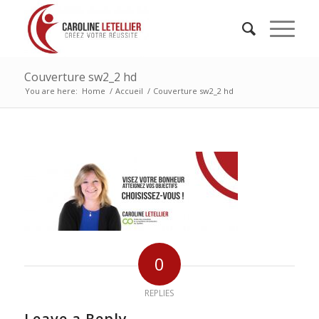
Couverture sw2_2 hd
You are here:
Home
/
Accueil
/
Couverture sw2_2 hd
0
REPLIES
Leave a Reply