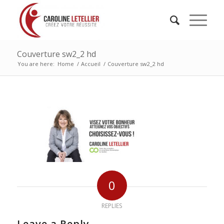
Couverture sw2_2 hd
You are here:
Home
/
Accueil
/
Couverture sw2_2 hd
0
REPLIES
Leave a Reply