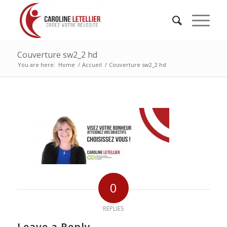
Couverture sw2_2 hd
You are here:
Home
/
Accueil
/
Couverture sw2_2 hd
0
REPLIES
Leave a Reply