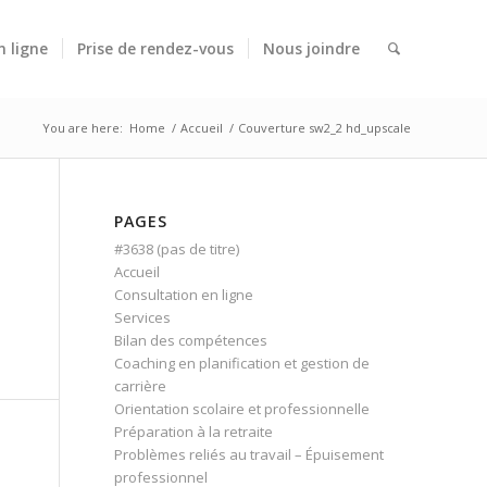
n ligne
Prise de rendez-vous
Nous joindre
You are here:
Home
/
Accueil
/
Couverture sw2_2 hd_upscale
PAGES
#3638 (pas de titre)
Accueil
Consultation en ligne
Services
Bilan des compétences
Coaching en planification et gestion de
carrière
Orientation scolaire et professionnelle
Préparation à la retraite
Problèmes reliés au travail – Épuisement
professionnel