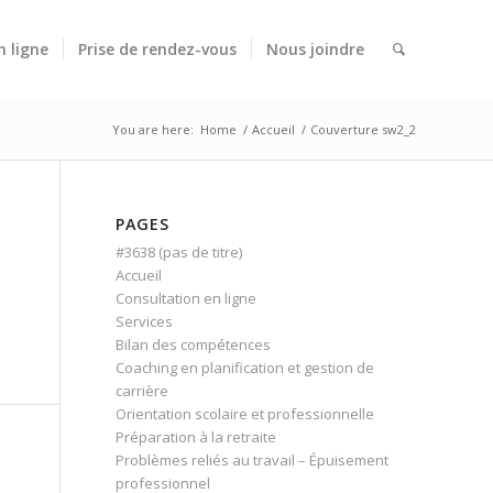
n ligne
Prise de rendez-vous
Nous joindre
You are here:
Home
/
Accueil
/
Couverture sw2_2
PAGES
#3638 (pas de titre)
Accueil
Consultation en ligne
Services
Bilan des compétences
Coaching en planification et gestion de
carrière
Orientation scolaire et professionnelle
Préparation à la retraite
Problèmes reliés au travail – Épuisement
professionnel