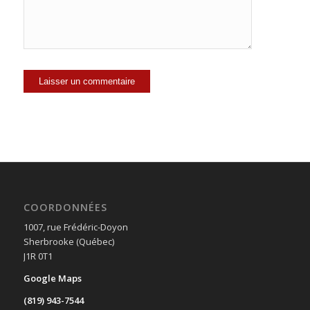
COORDONNÉES
1007, rue Frédéric-Doyon
Sherbrooke (Québec)
J1R 0T1
Google Maps
(819) 943-7544