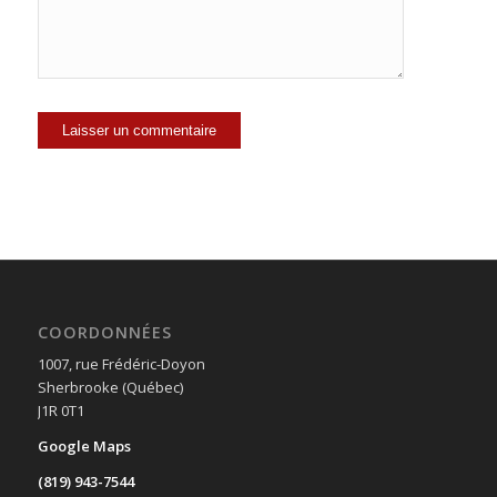
COORDONNÉES
1007, rue Frédéric-Doyon
Sherbrooke (Québec)
J1R 0T1
Google Maps
(819) 943-7544